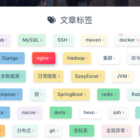
文章标签
ab
MySQL
SSH
maven
docker
1
4
1
1
12
Django
nginx
Hadoop
集群
命
1
1
1
2
多数据源
日常随笔
EasyExcel
JVM
1
4
1
1
ompose
锁
SpringBoot
redis
Rab
2
1
2
3
ka
nacos
doris
hexo
ssh
1
1
1
1
3
分布式
git
坐标系
全局异常
1
1
1
1
1