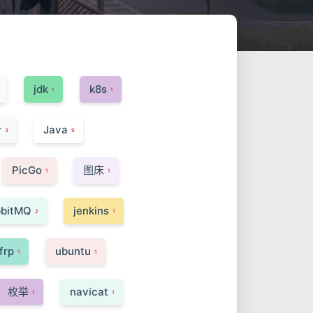
jdk
k8s
1
1
令
Java
3
9
PicGo
图床
1
1
bitMQ
jenkins
2
1
frp
ubuntu
1
1
枚举
navicat
1
1