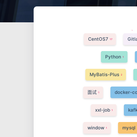
CentOS7
Gitl
17
Python
1
MyBatis-Plus
2
面试
docker-c
1
xxl-job
kaf
1
window
mysql
1