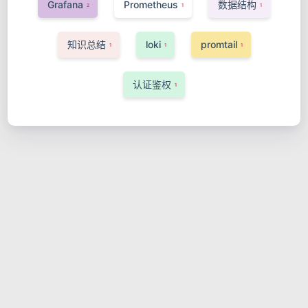
Grafana
Prometheus
数据结构
2
1
1
知识总结
loki
promtail
1
1
1
认证鉴权
1
MyBatis-Plus引入p6spy打印执