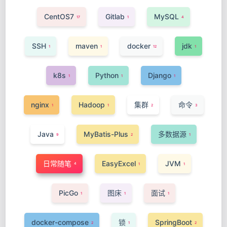
CentOS7
Gitlab
MySQL
17
1
4
SSH
maven
docker
jdk
1
1
12
1
k8s
Python
Django
1
1
1
nginx
Hadoop
集群
命令
1
1
2
3
Java
MyBatis-Plus
多数据源
9
2
1
日常随笔
EasyExcel
JVM
4
1
1
PicGo
图床
面试
1
1
1
docker-compose
锁
SpringBoot
2
1
2