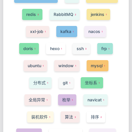
redis
RabbitMQ
jenkins
3
2
1
xxl-job
kafka
nacos
1
1
1
doris
hexo
ssh
frp
1
1
3
1
ubuntu
window
mysql
1
1
1
分布式
git
坐标系
1
1
1
全局异常
枚举
navicat
1
1
1
装机软件
算法
排序
1
3
2