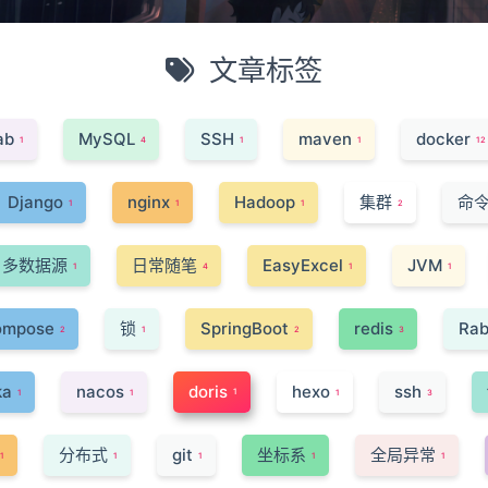
文章标签
ab
MySQL
SSH
maven
docker
1
4
1
1
12
Django
nginx
Hadoop
集群
命
1
1
1
2
多数据源
日常随笔
EasyExcel
JVM
1
4
1
1
ompose
锁
SpringBoot
redis
Rab
2
1
2
3
ka
nacos
doris
hexo
ssh
1
1
1
1
3
分布式
git
坐标系
全局异常
1
1
1
1
1