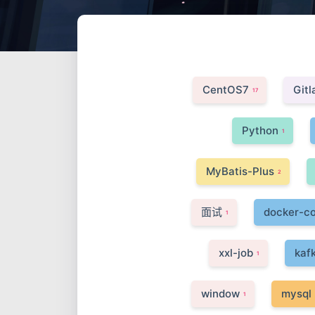
CentOS7
Gitl
17
Python
1
MyBatis-Plus
2
面试
docker-c
1
xxl-job
kaf
1
window
mysql
1