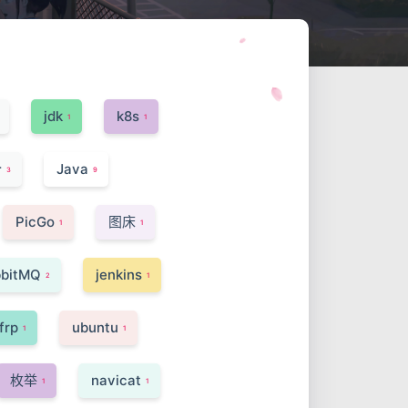
jdk
k8s
1
1
令
Java
3
9
PicGo
图床
1
1
bitMQ
jenkins
2
1
frp
ubuntu
1
1
枚举
navicat
1
1