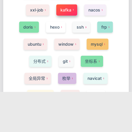
xxl-job
kafka
nacos
1
1
1
doris
hexo
ssh
frp
1
1
3
1
ubuntu
window
mysql
1
1
1
分布式
git
坐标系
1
1
1
全局异常
枚举
navicat
1
1
1
装机软件
算法
排序
1
3
2
Grafana
Prometheus
数据结构
2
1
1
知识总结
loki
promtail
1
1
1