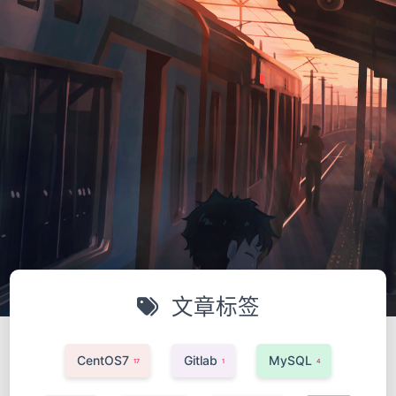
文章标签
CentOS7
Gitlab
MySQL
17
1
4