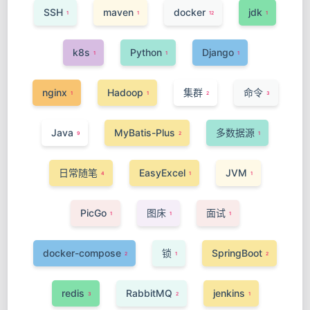
SSH
maven
docker
jdk
1
1
12
1
k8s
Python
Django
1
1
1
nginx
Hadoop
集群
命令
1
1
2
3
Java
MyBatis-Plus
多数据源
9
2
1
日常随笔
EasyExcel
JVM
4
1
1
PicGo
图床
面试
1
1
1
docker-compose
锁
SpringBoot
2
1
2
redis
RabbitMQ
jenkins
3
2
1